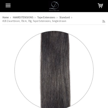
Home
HAAREXTENSIONS
Tape Extensions
Standard
#1B Zwartbruin, 70cm, 70g, Tape Extensions, Single drawn
Het product is in je winkelmandje geplaatst