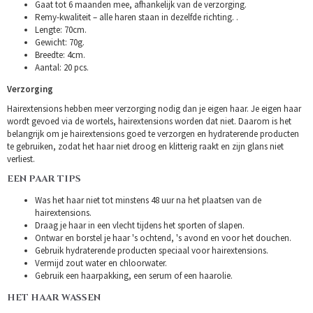
Gaat tot 6 maanden mee, afhankelijk van de verzorging.
Remy-kwaliteit – alle haren staan in dezelfde richting. .
Lengte: 70cm.
Gewicht: 70g.
Breedte: 4cm.
Aantal: 20 pcs.
Verzorging
Hairextensions hebben meer verzorging nodig dan je eigen haar. Je eigen haar
wordt gevoed via de wortels, hairextensions worden dat niet. Daarom is het
belangrijk om je hairextensions goed te verzorgen en hydraterende producten
te gebruiken, zodat het haar niet droog en klitterig raakt en zijn glans niet
verliest.
EEN PAAR TIPS
Was het haar niet tot minstens 48 uur na het plaatsen van de
hairextensions.
Draag je haar in een vlecht tijdens het sporten of slapen.
Ontwar en borstel je haar 's ochtend, 's avond en voor het douchen.
Gebruik hydraterende producten speciaal voor hairextensions.
Vermijd zout water en chloorwater.
Gebruik een haarpakking, een serum of een haarolie.
HET HAAR WASSEN