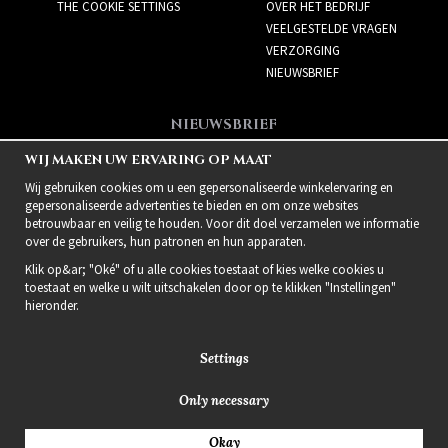
THE COOKIE SETTINGS
OVER HET BEDRIJF
VEELGESTELDE VRAGEN
VERZORGING
NIEUWSBRIEF
NIEUWSBRIEF
Meld je aan voor de
WIJ MAKEN UW ERVARING OP MAAT
nieuwsbrief!
Wij gebruiken cookies om u een gepersonaliseerde winkelervaring en
gepersonaliseerde advertenties te bieden en om onze websites
betrouwbaar en veilig te houden. Voor dit doel verzamelen we informatie
over de gebruikers, hun patronen en hun apparaten.
Klik op&ar; "Oké" of u alle cookies toestaat of kies welke cookies u
toestaat en welke u wilt uitschakelen door op te klikken "Instellingen"
hieronder.
Settings
Only necessary
2021 Delightful Hair
Okay