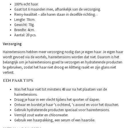
100% echt haar.
Gaat tot 6 maanden mee, afhankelijk van de verzorging.
Remy-kwaliteit – alle haren staan in dezelfde richting. .
Lengte: 70cm.
Gewicht: 70g.
Breedte: 4cm.
Aantal: 20 pcs.
Verzorging
Hairextensions hebben meer verzorging nodig dan je eigen haar. Je eigen haar
wordt gevoed via de wortels, hairextensions worden dat niet. Daarom is het
belangrijk om je hairextensions goed te verzorgen en hydraterende producten
te gebruiken, zodat het haar niet droog en klitterig raakt en zijn glans niet
verliest.
EEN PAAR TIPS
Was het haar niet tot minstens 48 uur na het plaatsen van de
hairextensions.
Draag je haar in een vlecht tijdens het sporten of slapen.
Ontwar en borstel je haar 's ochtend, 's avond en voor het douchen.
Gebruik hydraterende producten speciaal voor hairextensions.
Vermijd zout water en chloorwater.
Gebruik een haarpakking, een serum of een haarolie.