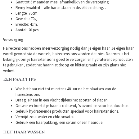
Gaat tot 6 maanden mee, afhankelijk van de verzorging.
Remy-kwaliteit – alle haren staan in dezelfde richting. .
Lengte: 70cm.
Gewicht: 70g.
Breedte: 4cm.
Aantal: 20 pcs.
Verzorging
Hairextensions hebben meer verzorging nodig dan je eigen haar. Je eigen haar
wordt gevoed via de wortels, hairextensions worden dat niet. Daarom is het
belangrijk om je hairextensions goed te verzorgen en hydraterende producten
te gebruiken, zodat het haar niet droog en klitterig raakt en zijn glans niet
verliest.
EEN PAAR TIPS
Was het haar niet tot minstens 48 uur na het plaatsen van de
hairextensions.
Draag je haar in een vlecht tijdens het sporten of slapen.
Ontwar en borstel je haar 's ochtend, 's avond en voor het douchen.
Gebruik hydraterende producten speciaal voor hairextensions.
Vermijd zout water en chloorwater.
Gebruik een haarpakking, een serum of een haarolie.
HET HAAR WASSEN