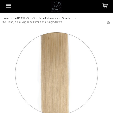
Home
HAAREXTENSIONS
Tape Extensions
Standard
#24 Blond, 70cm, 70g, Tape Extensions, Single drawn
Het product is in je winkelmandje geplaatst