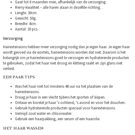
Gaat tot 6 maanden mee, afhankelijk van de verzorging.
Remy-kwaliteit – alle haren staan in dezelfde richting. .
Lengte: 30cm.
Gewicht: 50g.
Breedte: 4cm.
Aantal: 20 pcs.
Verzorging
Hairextensions hebben meer verzorging nodig dan je eigen haar. Je eigen haar
wordt gevoed via de wortels, hairextensions worden dat niet. Daarom is het
belangrijk om je hairextensions goed te verzorgen en hydraterende producten
te gebruiken, zodat het haar niet droog en klitterig raakt en zijn glans niet
verliest.
EEN PAAR TIPS
Was het haar niet tot minstens 48 uur na het plaatsen van de
hairextensions.
Draag je haar in een vlecht tijdens het sporten of slapen.
Ontwar en borstel je haar 's ochtend, 's avond en voor het douchen.
Gebruik hydraterende producten speciaal voor hairextensions.
Vermijd zout water en chloorwater.
Gebruik een haarpakking, een serum of een haarolie.
HET HAAR WASSEN