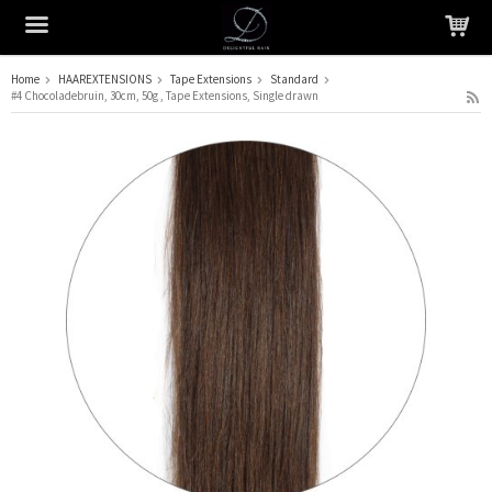
Home
HAAREXTENSIONS
Tape Extensions
Standard
#4 Chocoladebruin, 30cm, 50g , Tape Extensions, Single drawn
Het product is in je winkelmandje geplaatst