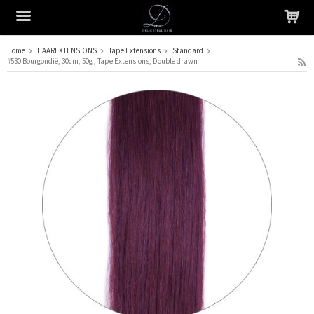
Home
HAAREXTENSIONS
Tape Extensions
Standard
#530 Bourgondië, 30cm, 50g , Tape Extensions, Double drawn
Het product is in je winkelmandje geplaatst