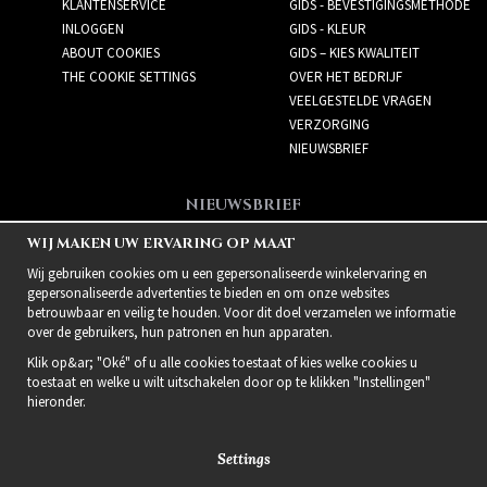
KLANTENSERVICE
GIDS - BEVESTIGINGSMETHODE
INLOGGEN
GIDS - KLEUR
ABOUT COOKIES
GIDS – KIES KWALITEIT
THE COOKIE SETTINGS
OVER HET BEDRIJF
VEELGESTELDE VRAGEN
VERZORGING
NIEUWSBRIEF
NIEUWSBRIEF
Meld je aan voor de
WIJ MAKEN UW ERVARING OP MAAT
nieuwsbrief!
Wij gebruiken cookies om u een gepersonaliseerde winkelervaring en
gepersonaliseerde advertenties te bieden en om onze websites
betrouwbaar en veilig te houden. Voor dit doel verzamelen we informatie
over de gebruikers, hun patronen en hun apparaten.
Klik op&ar; "Oké" of u alle cookies toestaat of kies welke cookies u
toestaat en welke u wilt uitschakelen door op te klikken "Instellingen"
hieronder.
Settings