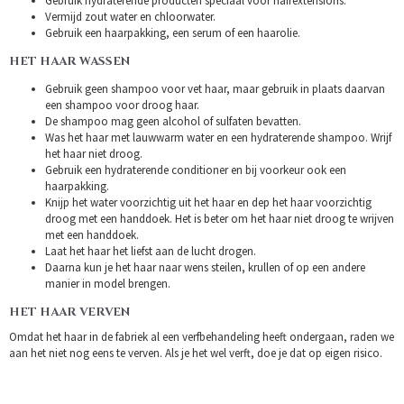
Gebruik hydraterende producten speciaal voor hairextensions.
Vermijd zout water en chloorwater.
Gebruik een haarpakking, een serum of een haarolie.
HET HAAR WASSEN
Gebruik geen shampoo voor vet haar, maar gebruik in plaats daarvan
een shampoo voor droog haar.
De shampoo mag geen alcohol of sulfaten bevatten.
Was het haar met lauwwarm water en een hydraterende shampoo. Wrijf
het haar niet droog.
Gebruik een hydraterende conditioner en bij voorkeur ook een
haarpakking.
Knijp het water voorzichtig uit het haar en dep het haar voorzichtig
droog met een handdoek. Het is beter om het haar niet droog te wrijven
met een handdoek.
Laat het haar het liefst aan de lucht drogen.
Daarna kun je het haar naar wens steilen, krullen of op een andere
manier in model brengen.
HET HAAR VERVEN
Omdat het haar in de fabriek al een verfbehandeling heeft ondergaan, raden we
aan het niet nog eens te verven. Als je het wel verft, doe je dat op eigen risico.