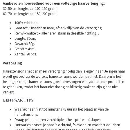
Aanbevolen hoeveelheid voor een volledige haarverlenging:
30–50 cm lengte: ca. 100–150 gram
60–70 cm lengte: ca. 150–200 gram
100% echt haar.
Gaat tot 6 maanden mee, afhankelijk van de verzorging.
Remy-kwaliteit – alle haren staan in dezelfde richting. .
Lengte: 30cm.
Gewicht: 50g.
Breedte: 4cm.
Aantal: 20 pcs.
Verzorging
Hairextensions hebben meer verzorging nodig dan je eigen haar. Je eigen haar
wordt gevoed via de wortels, hairextensions worden dat niet. Daarom is het
belangrijk om je hairextensions goed te verzorgen en hydraterende producten
te gebruiken, zodat het haar niet droog en klitterig raakt en zijn glans niet
verliest.
EEN PAAR TIPS
Was het haar niet tot minstens 48 uur na het plaatsen van de
hairextensions.
Draag je haar in een vlecht tijdens het sporten of slapen.
Ontwar en borstel je haar 's ochtend, 's avond en voor het douchen.