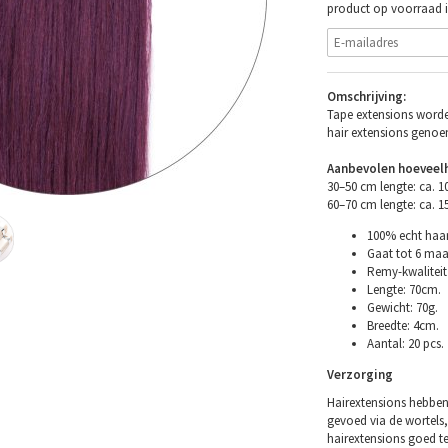
product op voorraad i
Omschrijving:
Tape extensions worde
hair extensions geno
Aanbevolen hoeveelh
30–50 cm lengte: ca. 
60–70 cm lengte: ca. 
100% echt haar
Gaat tot 6 maa
Remy-kwaliteit 
Lengte: 70cm.
Gewicht: 70g.
Breedte: 4cm.
Aantal: 20 pcs.
Verzorging
Hairextensions hebben
gevoed via de wortels,
hairextensions goed t