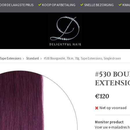
VOOR DE LAAGSTE PRIJS
KOOP OP AFBETALING
SNELLE BEZORGING
KWAL
Tape Extensions
Standard
#530 Bourgondië, 70cm, 70g, Tape Extensions, Single drawn
#530 BOU
EXTENSI
€120
Niet op voorraad
Monitor product
Voer uw e-mailadres hi