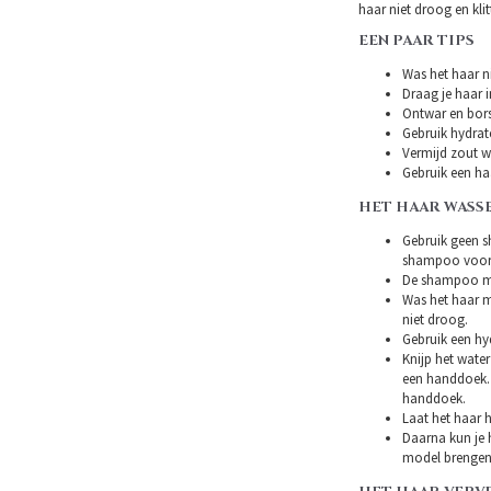
haar niet droog en klitt
EEN PAAR TIPS
Was het haar ni
Draag je haar i
Ontwar en bors
Gebruik hydrat
Vermijd zout w
Gebruik een ha
HET HAAR WASS
Gebruik geen s
shampoo voor 
De shampoo mag
Was het haar m
niet droog.
Gebruik een hy
Knijp het water
een handdoek. 
handdoek.
Laat het haar h
Daarna kun je h
model brengen