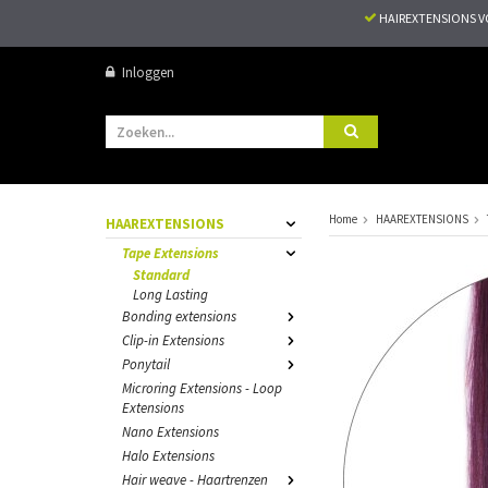
HAIREXTENSIONS 
Inloggen
Home
HAAREXTENSIONS
HAAREXTENSIONS
Tape Extensions
Standard
Long Lasting
Bonding extensions
Clip-in Extensions
Ponytail
Microring Extensions - Loop
Extensions
Nano Extensions
Halo Extensions
Hair weave - Haartrenzen