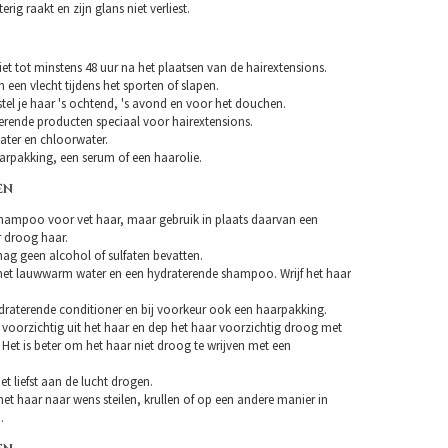
erig raakt en zijn glans niet verliest.
et tot minstens 48 uur na het plaatsen van de hairextensions.
n een vlecht tijdens het sporten of slapen.
tel je haar 's ochtend, 's avond en voor het douchen.
erende producten speciaal voor hairextensions.
ater en chloorwater.
arpakking, een serum of een haarolie.
EN
hampoo voor vet haar, maar gebruik in plaats daarvan een
droog haar.
 geen alcohol of sulfaten bevatten.
et lauwwarm water en een hydraterende shampoo. Wrijf het haar
draterende conditioner en bij voorkeur ook een haarpakking.
 voorzichtig uit het haar en dep het haar voorzichtig droog met
Het is beter om het haar niet droog te wrijven met een
et liefst aan de lucht drogen.
et haar naar wens steilen, krullen of op een andere manier in
.