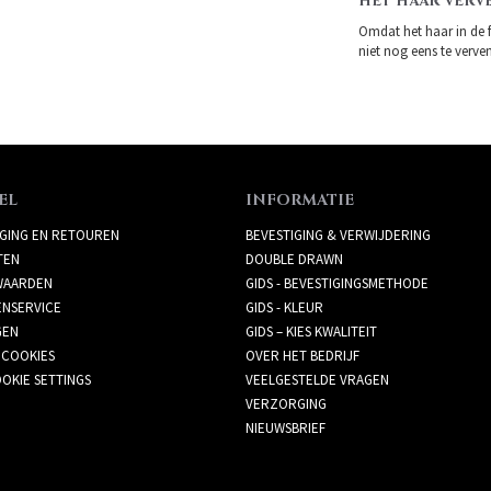
HET HAAR VERV
Omdat het haar in de 
niet nog eens te verven.
EL
INFORMATIE
GING EN RETOUREN
BEVESTIGING & VERWIJDERING
TEN
DOUBLE DRAWN
AARDEN
GIDS - BEVESTIGINGSMETHODE
ENSERVICE
GIDS - KLEUR
GEN
GIDS – KIES KWALITEIT
 COOKIES
OVER HET BEDRIJF
OKIE SETTINGS
VEELGESTELDE VRAGEN
VERZORGING
NIEUWSBRIEF