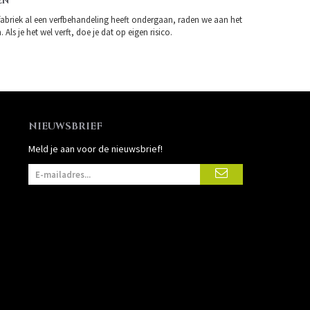
EN
fabriek al een verfbehandeling heeft ondergaan, raden we aan het
 Als je het wel verft, doe je dat op eigen risico.
NIEUWSBRIEF
Meld je aan voor de nieuwsbrief!