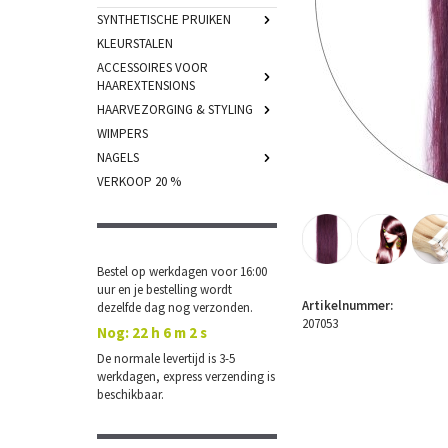
SYNTHETISCHE PRUIKEN
KLEURSTALEN
ACCESSOIRES VOOR
HAAREXTENSIONS
HAARVEZORGING & STYLING
WIMPERS
NAGELS
VERKOOP 20 %
Bestel op werkdagen voor 16:00
uur en je bestelling wordt
Artikelnummer:
dezelfde dag nog verzonden.
207053
Nog:
22 h 6 m 2 s
De normale levertijd is 3-5
werkdagen, express verzending is
beschikbaar.