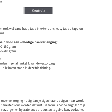
s!
Controle
n ook wel band haar, tape-in extensions, easy tape a tape-on
emd.
eid voor een volledige haarverlenging:
100–150 gram
150–200 gram
.
nden mee, afhankelijk van de verzorging.
– alle haren staan in dezelfde richting. .
 meer verzorging nodig dan je eigen haar. Je eigen haar wordt
 hairextensions worden dat niet. Daarom is het belangrijk om je
e verzorgen en hydraterende producten te gebruiken, zodat het