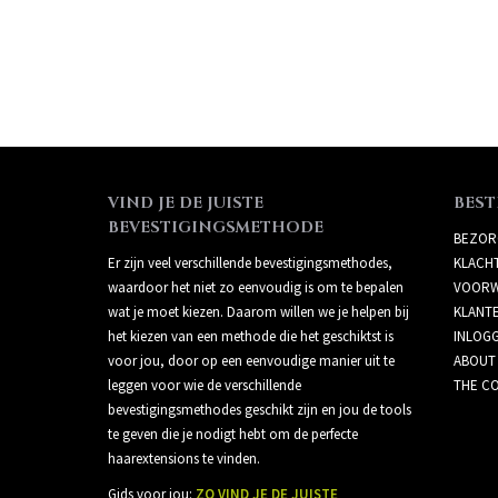
VIND JE DE JUISTE
BEST
BEVESTIGINGSMETHODE
BEZOR
Er zijn veel verschillende bevestigingsmethodes,
KLACH
waardoor het niet zo eenvoudig is om te bepalen
VOORW
wat je moet kiezen. Daarom willen we je helpen bij
KLANT
het kiezen van een methode die het geschiktst is
INLOG
voor jou, door op een eenvoudige manier uit te
ABOUT
leggen voor wie de verschillende
THE CO
bevestigingsmethodes geschikt zijn en jou de tools
te geven die je nodigt hebt om de perfecte
haarextensions te vinden.
Gids voor jou:
ZO VIND JE DE JUISTE