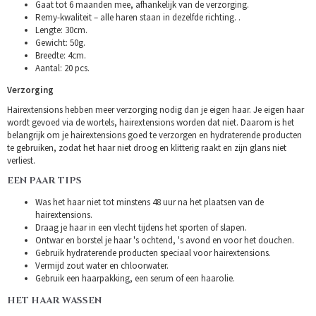
Gaat tot 6 maanden mee, afhankelijk van de verzorging.
Remy-kwaliteit – alle haren staan in dezelfde richting. .
Lengte: 30cm.
Gewicht: 50g.
Breedte: 4cm.
Aantal: 20 pcs.
Verzorging
Hairextensions hebben meer verzorging nodig dan je eigen haar. Je eigen haar
wordt gevoed via de wortels, hairextensions worden dat niet. Daarom is het
belangrijk om je hairextensions goed te verzorgen en hydraterende producten
te gebruiken, zodat het haar niet droog en klitterig raakt en zijn glans niet
verliest.
EEN PAAR TIPS
Was het haar niet tot minstens 48 uur na het plaatsen van de
hairextensions.
Draag je haar in een vlecht tijdens het sporten of slapen.
Ontwar en borstel je haar 's ochtend, 's avond en voor het douchen.
Gebruik hydraterende producten speciaal voor hairextensions.
Vermijd zout water en chloorwater.
Gebruik een haarpakking, een serum of een haarolie.
HET HAAR WASSEN