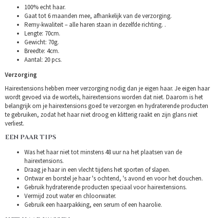
100% echt haar.
Gaat tot 6 maanden mee, afhankelijk van de verzorging.
Remy-kwaliteit – alle haren staan in dezelfde richting. .
Lengte: 70cm.
Gewicht: 70g.
Breedte: 4cm.
Aantal: 20 pcs.
Verzorging
Hairextensions hebben meer verzorging nodig dan je eigen haar. Je eigen haar
wordt gevoed via de wortels, hairextensions worden dat niet. Daarom is het
belangrijk om je hairextensions goed te verzorgen en hydraterende producten
te gebruiken, zodat het haar niet droog en klitterig raakt en zijn glans niet
verliest.
EEN PAAR TIPS
Was het haar niet tot minstens 48 uur na het plaatsen van de
hairextensions.
Draag je haar in een vlecht tijdens het sporten of slapen.
Ontwar en borstel je haar 's ochtend, 's avond en voor het douchen.
Gebruik hydraterende producten speciaal voor hairextensions.
Vermijd zout water en chloorwater.
Gebruik een haarpakking, een serum of een haarolie.