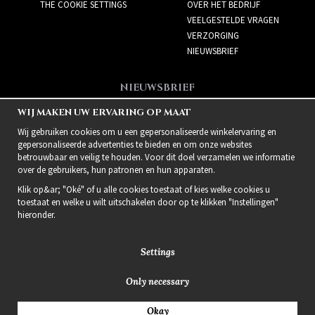
THE COOKIE SETTINGS
OVER HET BEDRIJF
VEELGESTELDE VRAGEN
VERZORGING
NIEUWSBRIEF
NIEUWSBRIEF
Meld je aan voor de
WIJ MAKEN UW ERVARING OP MAAT
nieuwsbrief!
Wij gebruiken cookies om u een gepersonaliseerde winkelervaring en
gepersonaliseerde advertenties te bieden en om onze websites
betrouwbaar en veilig te houden. Voor dit doel verzamelen we informatie
over de gebruikers, hun patronen en hun apparaten.
Klik op&ar; "Oké" of u alle cookies toestaat of kies welke cookies u
toestaat en welke u wilt uitschakelen door op te klikken "Instellingen"
hieronder.
Settings
Only necessary
2021 Delightful Hair
Okay