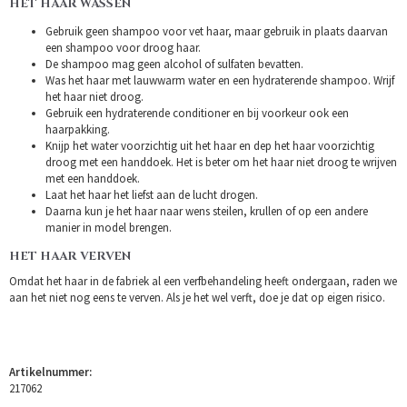
HET HAAR WASSEN
Gebruik geen shampoo voor vet haar, maar gebruik in plaats daarvan
een shampoo voor droog haar.
De shampoo mag geen alcohol of sulfaten bevatten.
Was het haar met lauwwarm water en een hydraterende shampoo. Wrijf
het haar niet droog.
Gebruik een hydraterende conditioner en bij voorkeur ook een
haarpakking.
Knijp het water voorzichtig uit het haar en dep het haar voorzichtig
droog met een handdoek. Het is beter om het haar niet droog te wrijven
met een handdoek.
Laat het haar het liefst aan de lucht drogen.
Daarna kun je het haar naar wens steilen, krullen of op een andere
manier in model brengen.
HET HAAR VERVEN
Omdat het haar in de fabriek al een verfbehandeling heeft ondergaan, raden we
aan het niet nog eens te verven. Als je het wel verft, doe je dat op eigen risico.
Artikelnummer:
217062