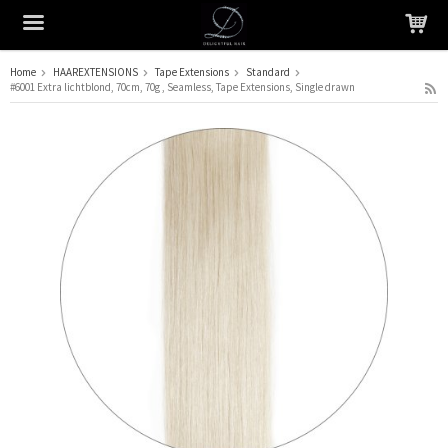
Home
HAAREXTENSIONS
Tape Extensions
Standard
#6001 Extra lichtblond, 70cm, 70g , Seamless, Tape Extensions, Single drawn
Het product is in je winkelmandje geplaatst