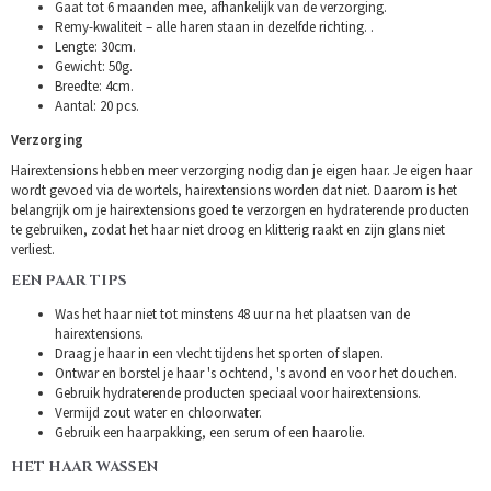
Gaat tot 6 maanden mee, afhankelijk van de verzorging.
Remy-kwaliteit – alle haren staan in dezelfde richting. .
Lengte: 30cm.
Gewicht: 50g.
Breedte: 4cm.
Aantal: 20 pcs.
Verzorging
Hairextensions hebben meer verzorging nodig dan je eigen haar. Je eigen haar
wordt gevoed via de wortels, hairextensions worden dat niet. Daarom is het
belangrijk om je hairextensions goed te verzorgen en hydraterende producten
te gebruiken, zodat het haar niet droog en klitterig raakt en zijn glans niet
verliest.
EEN PAAR TIPS
Was het haar niet tot minstens 48 uur na het plaatsen van de
hairextensions.
Draag je haar in een vlecht tijdens het sporten of slapen.
Ontwar en borstel je haar 's ochtend, 's avond en voor het douchen.
Gebruik hydraterende producten speciaal voor hairextensions.
Vermijd zout water en chloorwater.
Gebruik een haarpakking, een serum of een haarolie.
HET HAAR WASSEN