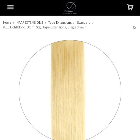
Home
HAAREXTENSIONS
Tape Extensions
Standard
#613 Lichtblond, 30cm, 50g , Tape Extensions, Single drawn
Het product is in je winkelmandje geplaatst