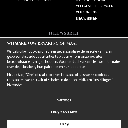
VEELGESTELDE VRAGEN
VERZORGING
NIEUWSBRIEF
NIEUWSBRIEF
Meld je aan voor de
WIJ MAKEN UW ERVARING OP MAAT
nieuwsbrief!
Wij gebruiken cookies om u een gepersonaliseerde winkelervaring en
gepersonaliseerde advertenties te bieden en om onze websites
betrouwbaar en veilig te houden. Voor dit doel verzamelen we informatie
over de gebruikers, hun patronen en hun apparaten.
Klik op&ar; "Oké" of u alle cookies toestaat of kies welke cookies u
toestaat en welke u wilt uitschakelen door op te klikken "Instellingen"
hieronder.
Settings
Only necessary
2021 Delightful Hair
Okay