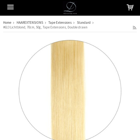
Home
HAAREXTENSIONS
Tape Extensions
Standard
#613 Lichtblond, 70cm, 50g , Tape Extensions, Double drawn
Het product is in je winkelmandje geplaatst