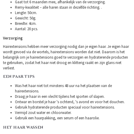
Gaat tot 6 maanden mee, afhankelijk van de verzorging.
Remy-kwaliteit – alle haren staan in dezelfde richting. .
Lengte: 50cm.
Gewicht: 50g.
Breedte: 4cm.
Aantal: 20 pcs.
Verzorging
Hairextensions hebben meer verzorging nodig dan je eigen haar. Je eigen haar
wordt gevoed via de wortels, hairextensions worden dat niet. Daarom is het
belangrijk om je hairextensions goed te verzorgen en hydraterende producten
te gebruiken, zodat het haar niet droog en klitterig raakt en zijn glans niet
verliest.
EEN PAAR TIPS
Was het haar niet tot minstens 48 uur na het plaatsen van de
hairextensions.
Draag je haar in een vlecht tijdens het sporten of slapen.
Ontwar en borstel je haar 's ochtend, 's avond en voor het douchen.
Gebruik hydraterende producten speciaal voor hairextensions.
Vermijd zout water en chloorwater.
Gebruik een haarpakking, een serum of een haarolie.
HET HAAR WASSEN