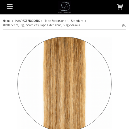
Home
HAAREXTENSIONS
Tape Extensions
Standard
#8/18, 50cm, 50g , Seamless, Tape Extensions, Single drawn
Het product is in je winkelmandje geplaatst