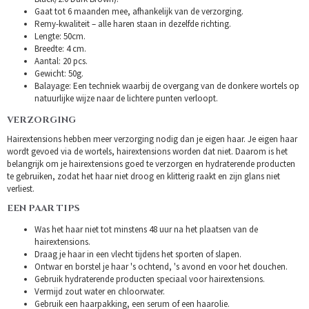
Gaat tot 6 maanden mee, afhankelijk van de verzorging.
Remy-kwaliteit – alle haren staan in dezelfde richting.
Lengte: 50cm.
Breedte: 4 cm.
Aantal: 20 pcs.
Gewicht: 50g.
Balayage: Een techniek waarbij de overgang van de donkere wortels op
natuurlijke wijze naar de lichtere punten verloopt.
VERZORGING
Hairextensions hebben meer verzorging nodig dan je eigen haar. Je eigen haar
wordt gevoed via de wortels, hairextensions worden dat niet. Daarom is het
belangrijk om je hairextensions goed te verzorgen en hydraterende producten
te gebruiken, zodat het haar niet droog en klitterig raakt en zijn glans niet
verliest.
EEN PAAR TIPS
Was het haar niet tot minstens 48 uur na het plaatsen van de
hairextensions.
Draag je haar in een vlecht tijdens het sporten of slapen.
Ontwar en borstel je haar 's ochtend, 's avond en voor het douchen.
Gebruik hydraterende producten speciaal voor hairextensions.
Vermijd zout water en chloorwater.
Gebruik een haarpakking, een serum of een haarolie.