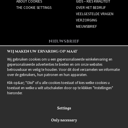
ABOUT COOKIES
GIDS – KIES KWALITEIT
THE COOKIE SETTINGS
OVER HET BEDRIJF
VEELGESTELDE VRAGEN
VERZORGING
NIEUWSBRIEF
NIEUWSBRIEF
Meld je aan voor de
WIJ MAKEN UW ERVARING OP MAAT
nieuwsbrief!
Wij gebruiken cookies om u een gepersonaliseerde winkelervaring en
gepersonaliseerde advertenties te bieden en om onze websites
betrouwbaar en veilig te houden. Voor dit doel verzamelen we informatie
over de gebruikers, hun patronen en hun apparaten.
Klik op&ar; "Oké" of u alle cookies toestaat of kies welke cookies u
toestaat en welke u wilt uitschakelen door op te klikken "Instellingen"
hieronder.
Settings
Only necessary
2021 Delightful Hair