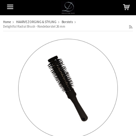
Home
HAARVEZORGING & STYLING
Borstels
Delightful Radial Brush - Rondeborstel 26 mm
Het product is in je winkelmandje geplaatst