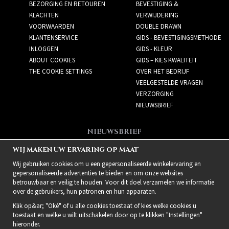
BEZORGING EN RETOUREN
BEVESTIGING &
KLACHTEN
VERWIJDERING
VOORWAARDEN
DOUBLE DRAWN
KLANTENSERVICE
GIDS - BEVESTIGINGSMETHODE
INLOGGEN
GIDS - KLEUR
ABOUT COOKIES
GIDS – KIES KWALITEIT
THE COOKIE SETTINGS
OVER HET BEDRIJF
VEELGESTELDE VRAGEN
VERZORGING
NIEUWSBRIEF
NIEUWSBRIEF
Meld je aan voor de
WIJ MAKEN UW ERVARING OP MAAT
nieuwsbrief!
Wij gebruiken cookies om u een gepersonaliseerde winkelervaring en
gepersonaliseerde advertenties te bieden en om onze websites
betrouwbaar en veilig te houden. Voor dit doel verzamelen we informatie
over de gebruikers, hun patronen en hun apparaten.
Klik op&ar; "Oké" of u alle cookies toestaat of kies welke cookies u
toestaat en welke u wilt uitschakelen door op te klikken "Instellingen"
hieronder.