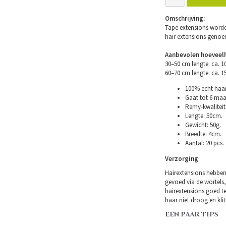
Omschrijving:
Tape extensions worde
hair extensions geno
Aanbevolen hoeveelh
30–50 cm lengte: ca. 
60–70 cm lengte: ca. 
100% echt haar
Gaat tot 6 maa
Remy-kwaliteit 
Lengte: 50cm.
Gewicht: 50g.
Breedte: 4cm.
Aantal: 20 pcs.
Verzorging
Hairextensions hebben
gevoed via de wortels,
hairextensions goed t
haar niet droog en klitt
EEN PAAR TIPS