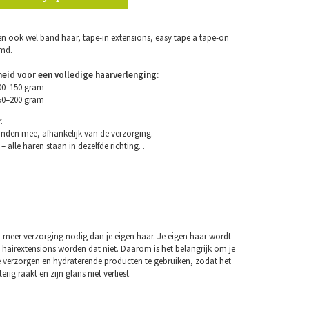
n ook wel band haar, tape-in extensions, easy tape a tape-on
emd.
eid voor een volledige haarverlenging:
100–150 gram
150–200 gram
.
nden mee, afhankelijk van de verzorging.
– alle haren staan in dezelfde richting. .
 meer verzorging nodig dan je eigen haar. Je eigen haar wordt
 hairextensions worden dat niet. Daarom is het belangrijk om je
e verzorgen en hydraterende producten te gebruiken, zodat het
erig raakt en zijn glans niet verliest.