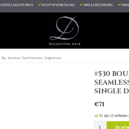
VOOR DE LAAGSTE PRIJS
KOOP OP AFBETALING
SNELLE BEZORGING
KWAL
 50g , Seamless, Tape Extensions, Single drawn
#530 BOU
SEAMLESS
SINGLE 
€71
Er zijn 13 artikele
In win