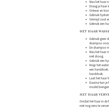
Was het haar ni
Draag je haar i
Ontwar en bors
Gebruik hydrat
Vermijd zout w
Gebruik een ha
HET HAAR WASS
Gebruik geen s
shampoo voor 
De shampoo mag
Was het haar m
niet droog.
Gebruik een hy
Knijp het water
een handdoek. 
handdoek.
Laat het haar h
Daarna kun je h
model brengen
HET HAAR VERV
Omdat het haar in de 
niet nog eens te verven.