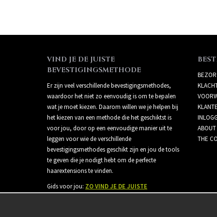
VIND JE DE JUISTE
BEST
BEVESTIGINGSMETHODE
BEZOR
Er zijn veel verschillende bevestigingsmethodes,
KLACH
waardoor het niet zo eenvoudig is om te bepalen
VOORW
wat je moet kiezen. Daarom willen we je helpen bij
KLANT
het kiezen van een methode die het geschiktst is
INLOG
voor jou, door op een eenvoudige manier uit te
ABOUT
leggen voor wie de verschillende
THE CO
bevestigingsmethodes geschikt zijn en jou de tools
te geven die je nodigt hebt om de perfecte
haarextensions te vinden.
Gids voor jou:
ZO VIND JE DE JUISTE
BEVESTIGINGSMETHODE