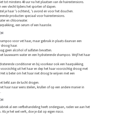
et tot minstens 48 uur na het plaatsen van de hairextensions.
n een vlecht tijdens het sporten of slapen.
tel je haar 's ochtend, 's avond en voor het douchen.
erende producten speciaal voor hairextensions.
ater en chloorwater.
arpakking, een serum of een haarolie.
EN
hampoo voor vet haar, maar gebruik in plaats daarvan een
droog haar.
 geen alcohol of sulfaten bevatten.
et lauwwarm water en een hydraterende shampoo. Wrijf het haar
draterende conditioner en bij voorkeur ook een haarpakking.
 voorzichtig uit het haar en dep het haar voorzichtig droog met
Het is beter om het haar niet droog te wrijven met een
et liefst aan de lucht drogen.
et haar naar wens steilen, krullen of op een andere manier in
.
EN
fabriek al een verfbehandeling heeft ondergaan, raden we aan het
 Als je het wel verft, doe je dat op eigen risico.