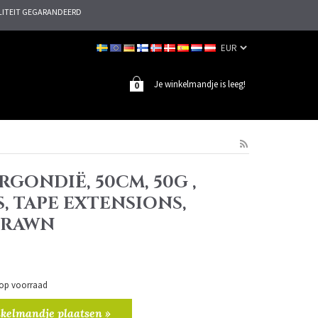
ITEIT GEGARANDEERD
Je winkelmandje is leeg!
0
RGONDIË, 50CM, 50G ,
, TAPE EXTENSIONS,
DRAWN
n op voorraad
kelmandje plaatsen »