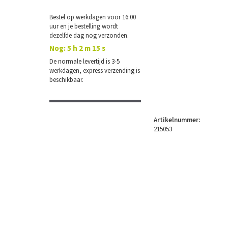
Bestel op werkdagen voor 16:00
uur en je bestelling wordt
dezelfde dag nog verzonden.
Nog:
5 h 2 m 15 s
De normale levertijd is 3-5
werkdagen, express verzending is
beschikbaar.
Artikelnummer:
215053