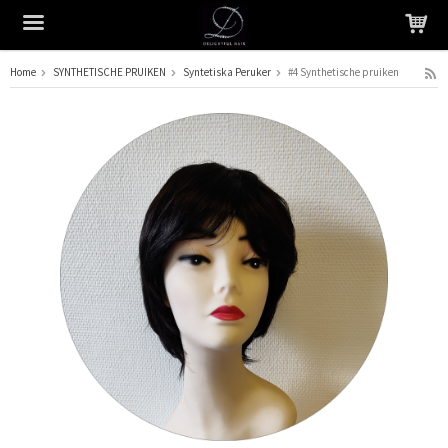
Home
SYNTHETISCHE PRUIKEN
Syntetiska Peruker
#4 Synthetische pruiken
Het product is in je winkelmandje geplaatst