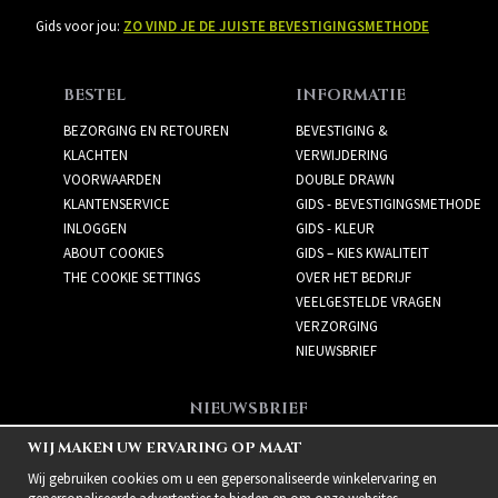
Gids voor jou:
ZO VIND JE DE JUISTE BEVESTIGINGSMETHODE
BESTEL
INFORMATIE
BEZORGING EN RETOUREN
BEVESTIGING &
KLACHTEN
VERWIJDERING
VOORWAARDEN
DOUBLE DRAWN
KLANTENSERVICE
GIDS - BEVESTIGINGSMETHODE
INLOGGEN
GIDS - KLEUR
ABOUT COOKIES
GIDS – KIES KWALITEIT
THE COOKIE SETTINGS
OVER HET BEDRIJF
VEELGESTELDE VRAGEN
VERZORGING
NIEUWSBRIEF
NIEUWSBRIEF
Meld je aan voor de
WIJ MAKEN UW ERVARING OP MAAT
nieuwsbrief!
Wij gebruiken cookies om u een gepersonaliseerde winkelervaring en