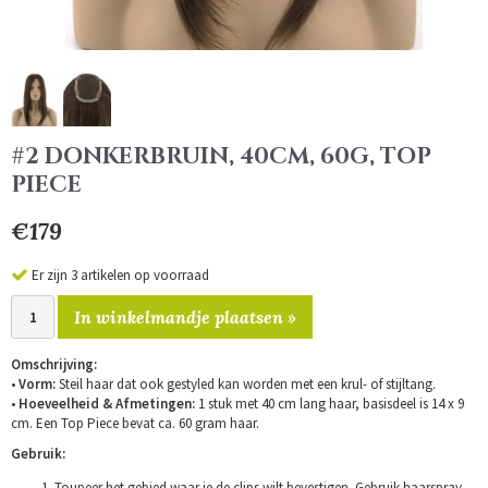
#2 DONKERBRUIN, 40CM, 60G, TOP
PIECE
€179
Er zijn 3 artikelen op voorraad
In winkelmandje plaatsen »
Omschrijving:
•
Vorm:
Steil haar dat ook gestyled kan worden met een krul- of stijltang.
•
Hoeveelheid & Afmetingen:
1 stuk met 40 cm lang haar, basisdeel is 14 x 9
cm. Een Top Piece bevat ca. 60 gram haar.
Gebruik:
Toupeer het gebied waar je de clips wilt bevestigen. Gebruik haarspray